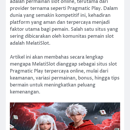
adalah permainan slot online, terutama dari
provider ternama seperti
Pragmatic Play
. Dalam
dunia yang semakin kompetitif ini, kehadiran
platform yang aman dan terpercaya menjadi
faktor utama bagi pemain. Salah satu situs yang
sering dibicarakan oleh komunitas pemain slot
adalah
MelatiSlot
.
Artikel ini akan membahas secara lengkap
mengapa MelatiSlot dianggap sebagai situs slot
Pragmatic Play terpercaya online, mulai dari
keamanan, variasi permainan, bonus, hingga tips
bermain untuk meningkatkan peluang
kemenangan.