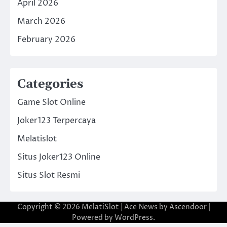
April 2026
March 2026
February 2026
Categories
Game Slot Online
Joker123 Terpercaya
Melatislot
Situs Joker123 Online
Situs Slot Resmi
Copyright © 2026
MelatiSlot
| Ace News by
Ascendoor
|
Powered by
WordPress
.