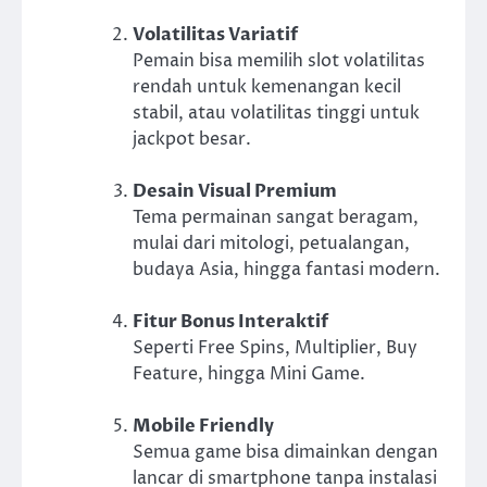
Volatilitas Variatif
Pemain bisa memilih slot volatilitas
rendah untuk kemenangan kecil
stabil, atau volatilitas tinggi untuk
jackpot besar.
Desain Visual Premium
Tema permainan sangat beragam,
mulai dari mitologi, petualangan,
budaya Asia, hingga fantasi modern.
Fitur Bonus Interaktif
Seperti Free Spins, Multiplier, Buy
Feature, hingga Mini Game.
Mobile Friendly
Semua game bisa dimainkan dengan
lancar di smartphone tanpa instalasi