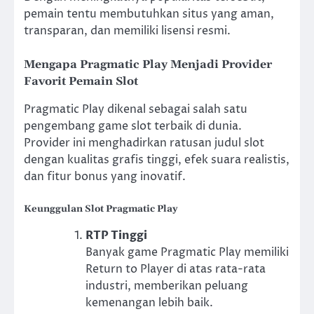
pemain tentu membutuhkan situs yang aman,
transparan, dan memiliki lisensi resmi.
Mengapa Pragmatic Play Menjadi Provider
Favorit Pemain Slot
Pragmatic Play dikenal sebagai salah satu
pengembang game slot terbaik di dunia.
Provider ini menghadirkan ratusan judul slot
dengan kualitas grafis tinggi, efek suara realistis,
dan fitur bonus yang inovatif.
Keunggulan Slot Pragmatic Play
RTP Tinggi
Banyak game Pragmatic Play memiliki
Return to Player di atas rata-rata
industri, memberikan peluang
kemenangan lebih baik.