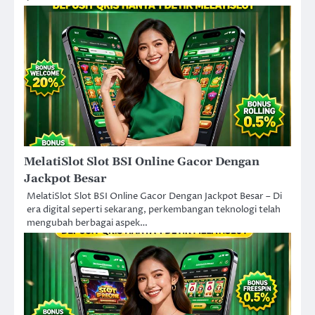
MelatiSlot Slot BSI Online Gacor Dengan
Jackpot Besar
MelatiSlot Slot BSI Online Gacor Dengan Jackpot Besar – Di
era digital seperti sekarang, perkembangan teknologi telah
mengubah berbagai aspek…