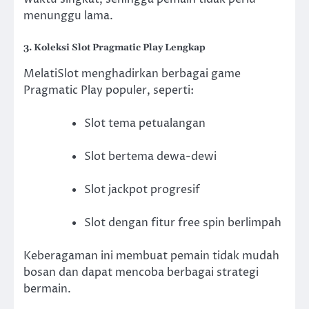
menunggu lama.
3. Koleksi Slot Pragmatic Play Lengkap
MelatiSlot menghadirkan berbagai game
Pragmatic Play populer, seperti:
Slot tema petualangan
Slot bertema dewa-dewi
Slot jackpot progresif
Slot dengan fitur free spin berlimpah
Keberagaman ini membuat pemain tidak mudah
bosan dan dapat mencoba berbagai strategi
bermain.