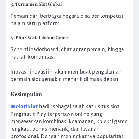
3. Turnamen Slot Global
Pemain dari berbagai negara bisa berkompetisi
dalam satu platform.
4. Fitur Sosial dalam Game
Seperti leaderboard, chat antar pemain, hingga
hadiah komunitas.
Inovasi-inovasi ini akan membuat pengalaman
bermain slot semakin menarik di masa depan.
Kesimpulan
MelatiSlot
hadir sebagai salah satu situs slot
Pragmatic Play terpercaya online yang
menawarkan kombinasi keamanan, koleksi game
lengkap, bonus menarik, dan layanan
profesional. Dengan meningkatnya popularitas