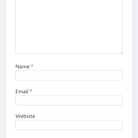
Name
*
Email
*
Website