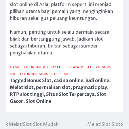
slot online di Asia, platform seperti ini menjadi
pilihan utama bagi pemain yang menginginkan
hiburan sekaligus peluang keuntungan.
Namun, penting untuk selalu bermain secara
bijak dan bertanggung jawab. Jadikan slot
sebagai hiburan, bukan sebagai sumber
penghasilan utama.
GAME SLOT ONLINE
JOKER123 TERPERCAYA
MELATISLOT
SITUS
JOKER123 ONLINE
SITUS SLOT RESMI
Tagged
Bonus Slot
,
casino online
,
judi online
,
Melatislot
,
permainan slot
,
pragmatic play
,
RTP slot tinggi
,
Situs Slot Terpercaya
,
Slot
Gacor
,
Slot Online
MelatiSlot Slot Mudah
MelatiSlot Slot
Post