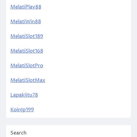
MelatiPlay88
MelatiWin88
MelatiSlot189
MelatiSlot168
MelatiSlotPro
MelatiSlotMax
LapakJitu78
KoinJp199
Search