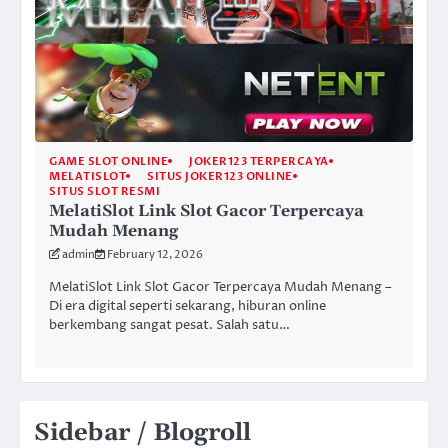
GAME SLOT ONLINE
JOKER123 TERPERCAYA
MELATISLOT
SITUS JOKER123 ONLINE
SITUS SLOT RESMI
MelatiSlot Link Slot Gacor Terpercaya
Mudah Menang
admin
February 12, 2026
MelatiSlot Link Slot Gacor Terpercaya Mudah Menang –
Di era digital seperti sekarang, hiburan online
berkembang sangat pesat. Salah satu…
Sidebar / Blogroll