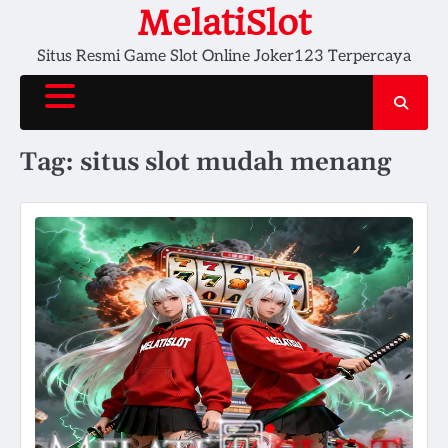
Skip
MelatiSlot
to
Situs Resmi Game Slot Online Joker123 Terpercaya
content
Tag:
situs slot mudah menang