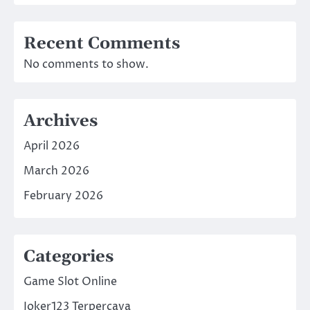
Recent Comments
No comments to show.
Archives
April 2026
March 2026
February 2026
Categories
Game Slot Online
Joker123 Terpercaya