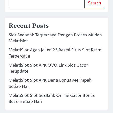
Search
Recent Posts
Slot Seabank Terpercaya Dengan Proses Mudah
Melatislot
MelatiSlot Agen Joker123 Resmi Situs Slot Resmi
Terpercaya
MelatiSlot Slot APK OVO Link Slot Gacor
Terupdate
MelatiSlot Slot APK Dana Bonus Melimpah
Setiap Hari
MelatiSlot Slot SeaBank Online Gacor Bonus
Besar Setiap Hari