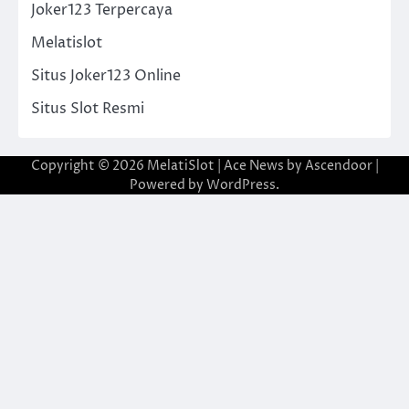
Joker123 Terpercaya
Melatislot
Situs Joker123 Online
Situs Slot Resmi
Copyright © 2026
MelatiSlot
| Ace News by
Ascendoor
|
Powered by
WordPress
.